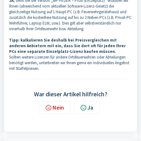
JA
, denn bei der Version „MP-FEUER – Profi (Einzelplatz)“ erlauben wir
Ihnen (abweichend vom aktuellen Software-Lizenz-Gesetz) die
gleichzeitige Nutzung auf 1 Haupt-PC (z.B. Feuerwehrgerätehaus) und
zusätzlich die kostenfreie Nutzung auf bis zu 2 Neben-PCs (z.B. Privat-PC
Wehrführer, Laptop ELW, usw.). Dies gilt aber selbstverständlich nur
innerhalb Ihrer Ortsfeuerwehr bzw. Abteilung.
Tipp: kalkulieren Sie deshalb bei Preisvergleichen mit
anderen Anbietern mit ein, dass Sie dort oft für jeden Ihrer
PCs eine separate Einzelplatz-Lizenz kaufen müssen.
Sollten weitere Lizenzen für andere Ortsfeuerwehren oder Abteilungen
benötigt werden, unterbreiten wir Ihnen gerne ein individuelles Angebot
mit Staffelpreisen.
War dieser Artikel hilfreich?
Nein
Ja