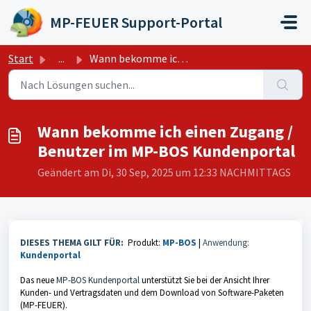
Zum hauptsächlichen Inhalt gehen
MP-FEUER Support-Portal
Start
...
Wann bekomme ich einen Zugang / Benutzer im MP-BOS Kunden...
Wann bekomme ich einen Zugang /
Benutzer im MP-BOS Kundenportal
Geändert am Di, 30 Sep, 2025 um 12:33 NACHMITTAGS
DIESES THEMA GILT FÜR:
Produkt:
MP-BOS
|
Anwendung:
Kundenportal
D
as neue
MP-BOS Kundenportal
unterstützt Sie bei der Ansicht Ihrer
Kunden- und Vertragsdaten und dem Download von Software-Paketen
(MP-FEUER).