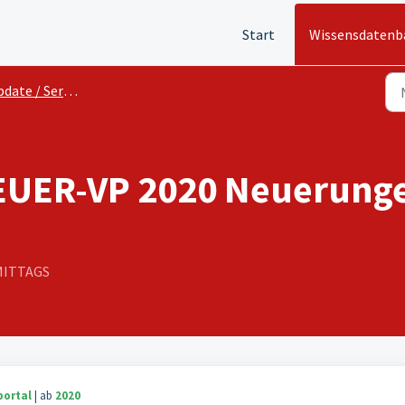
Start
Wissensdatenb
ate / Service-Pack
EUER-VP 2020 Neuerung
RMITTAGS
portal
| ab
2020