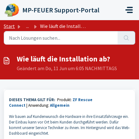
Zum hauptsächlichen Inhalt gehen
MP-FEUER Support-Portal
Start
...
Wie läuft die Installation ab?
Wie läuft die Installation ab?
Geändert am Do, 11 Jun um 6:05 NACHMITTAGS
DIESES THEMA GILT FÜR:
Produkt:
ZF Rescue
Connect
|
Anwendung:
Allgemein
Wir bauen auf Kundenwunsch die Hardware in ihre Einsatzfahrzeuge ein.
Der Einbau kann vor Ort beim Kunden durchgeführt werden. Dafür
kommt unserer Service Techniker zu ihnen. Im Hintergrund wird das Web-
Dashboard eingerichtet.